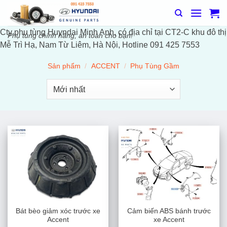
Bỏ
qua
nội
Cty phụ tùng Huyndai Minh Anh, có địa chỉ tại CT2-C khu đô thị
Phụ tùng chính hãng, an toàn cho bạn!
dung
Mễ Trì Hạ, Nam Từ Liêm, Hà Nội, Hotline 091 425 7553
Sản phẩm
/
ACCENT
/
Phụ Tùng Gầm
Bát bèo giảm xóc trước xe
Cảm biến ABS bánh trước
Accent
xe Accent