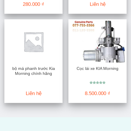
280.000
₫
Liên hệ
bộ má phanh trước Kia
Cọc lái xe KIA Morning
Morning chính hãng
Được xếp
hạng
5.00
Liên hệ
8.500.000
₫
5 sao