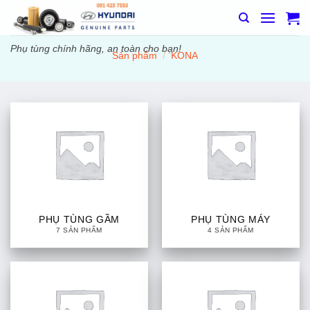
Bỏ
qua
nội
Phụ tùng chính hãng, an toàn cho bạn!
Sản phẩm
/
KONA
dung
PHỤ TÙNG GẦM
PHỤ TÙNG MÁY
7 SẢN PHẨM
4 SẢN PHẨM