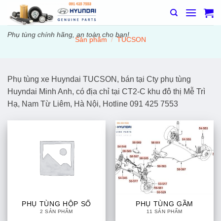
Bỏ
qua
nội
Phụ tùng chính hãng, an toàn cho bạn!
Sản phẩm
/
TUCSON
dung
Phụ tùng xe Huyndai TUCSON, bán tại Cty phụ tùng
Huyndai Minh Anh, có địa chỉ tại CT2-C khu đô thị Mễ Trì
Hạ, Nam Từ Liêm, Hà Nội, Hotline 091 425 7553
PHỤ TÙNG HỘP SỐ
PHỤ TÙNG GẦM
2 SẢN PHẨM
11 SẢN PHẨM