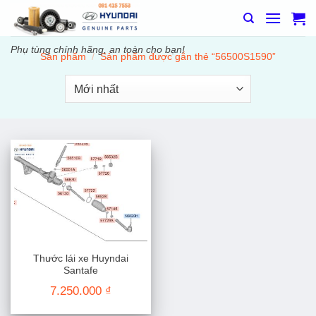
Bỏ
qua
nội
Phụ tùng chính hãng, an toàn cho bạn!
Sản phẩm
/
Sản phẩm được gắn thẻ “56500S1590”
dung
Thước lái xe Huyndai
Santafe
7.250.000
₫