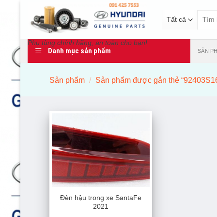
Bỏ
Tìm
qua
kiếm:
nội
dung
Phụ tùng chính hãng, an toàn cho bạn!
Danh mục sản phẩm
SẢN P
Sản phẩm
/
Sản phẩm được gắn thẻ “92403S1
Đèn hậu trong xe SantaFe
2021