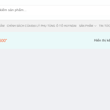
HẨM
CHÍNH SÁCH CỦA ĐẠI LÝ PHỤ TÙNG Ô TÔ HUYNDAI
SẢN PHẨM
TIN TỨ
600”
Hiển thị k