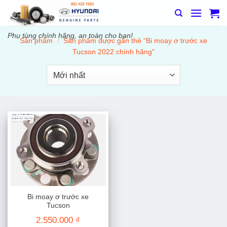
Bỏ
qua
nội
Phụ tùng chính hãng, an toàn cho bạn!
Sản phẩm
/
Sản phẩm được gắn thẻ “Bi moay ơ trước xe
dung
Tucson 2022 chính hãng”
Bi moay ơ trước xe
Tucson
2.550.000
₫