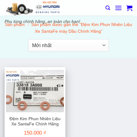
Bỏ
qua
nội
Phụ tùng chính hãng, an toàn cho bạn!
Sản phẩm
/
Sản phẩm được gắn thẻ “Đệm Kim Phun Nhiên Liệu
dung
Xe SantaFe máy Dầu Chính Hãng”
Đệm Kim Phun Nhiên Liệu
Xe SantaFe Chính Hãng
150.000
₫