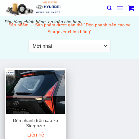
Bỏ
qua
nội
Phụ tùng chính hãng, an toàn cho bạn!
Sản phẩm
/
Sản phẩm được gắn thẻ “Đèn phanh trên cao xe
dung
Stargazer chính hãng”
Đèn phanh trên cao xe
Stargazer
Liên hệ