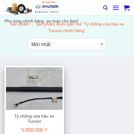
Bỏ
qua
nội
Phụ tùng chính hãng, an toàn cho bạn!
Sản phẩm
/
Sản phẩm được gắn thẻ “Ty chống cửa hậu xe
dung
Tucson chính hãng”
Ty chống cửa hậu xe
Tucson
5.850.000
₫