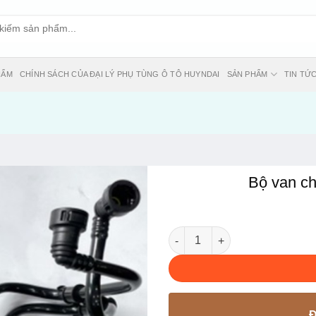
HẨM
CHÍNH SÁCH CỦA ĐẠI LÝ PHỤ TÙNG Ô TÔ HUYNDAI
SẢN PHẨM
TIN TỨ
Bộ van ch
Bộ van chia nhiên liệu xe San