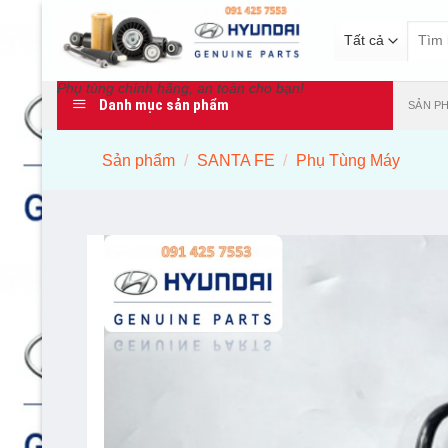
Bỏ
Tìm
qua
kiếm:
nội
dung
Phụ tùng chính hãng, an toàn cho bạn!
Danh mục sản phẩm
SẢN P
Sản phẩm
/
SANTA FE
/
Phụ Tùng Máy