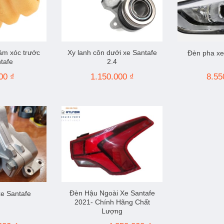
ảm xóc trước
Xy lanh côn dưới xe Santafe
Đèn pha xe
tafe
2.4
000
₫
1.150.000
₫
8.55
Đèn Hậu Ngoài Xe Santafe
e Santafe
2021- Chính Hãng Chất
Lượng