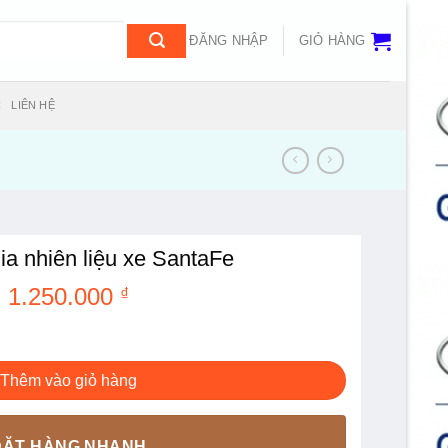
ĐĂNG NHẬP
GIỎ HÀNG
C
LIÊN HỆ
ia nhiên liệu xe SantaFe
1.250.000
₫
taFe số lượng
Thêm vào giỏ hàng
ĐẶT HÀNG NHANH