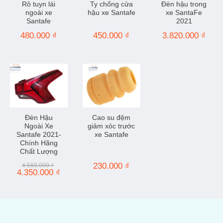
Rô tuyn lái
Ty chống cửa
Đèn hậu trong
ngoài xe
hậu xe Santafe
xe SantaFe
Santafe
2021
480.000
₫
450.000
₫
3.820.000
₫
Đèn Hậu
Cao su đệm
Ngoài Xe
giảm xóc trước
Santafe 2021-
xe Santafe
Chính Hãng
Chất Lượng
230.000
₫
4.560.000
₫
Giá
Giá
4.350.000
₫
gốc
hiện
là:
tại
4.560.000 ₫.
là:
4.350.000 ₫.