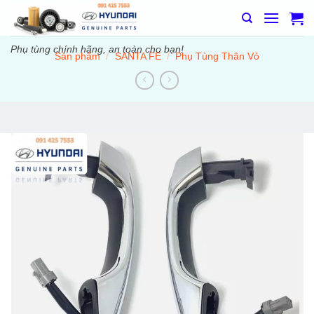
Bỏ
qua
nội
Phụ tùng chính hãng, an toàn cho bạn!
Sản phẩm
/
SANTA FE
/
Phụ Tùng Thân Vỏ
dung