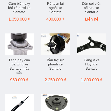
Cảm biến oxy
Rô tuyn lái
Đèn soi biển
khí xả dưới xe
ngoài xe
số sau xe
Santafe
Santafe
SantaFe
1.350.000
₫
480.000
₫
Liên hệ
Tăng dây cua
Bầu trợ lực
Càng A xe
roa tổng xe
phanh xe
Huyndai
Santafe máy
Santafe
Santafe
dầu
950.000
₫
2.250.000
₫
1.800.000
₫